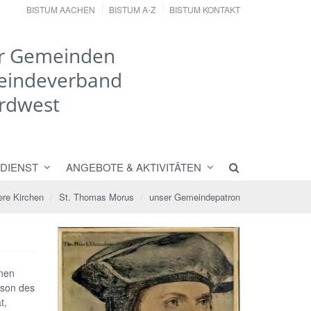
BISTUM AACHEN
BISTUM A-Z
BISTUM KONTAKT
er Gemeinden
meindeverband
rdwest
DIENST
ANGEBOTE & AKTIVITÄTEN
re Kirchen
St. Thomas Morus
unser Gemeindepatron
inen
rson des
t,