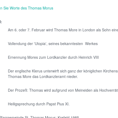
sen Sie Worte des Thomas Morus
l:
Am 6. oder 7. Februar wird Thomas More in London als Sohn eine
Vollendung der 'Utopia', seines bekanntesten Werkes
Ernennung Mores zum Lordkanzler durch Heinrich VIII
Der englische Klerus unterwirft sich ganz der königlichen Kirchen
Thomas More das Lordkanzleramt nieder.
Der Prozeß: Thomas wird aufgrund von Meineiden als Hochverräte
Heiligsprechung durch Papst Pius XI.
 Pfarrgemeinde St. Thomas Morus; Krefeld 1985