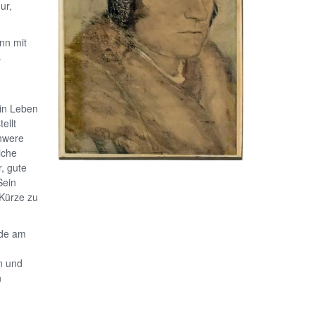
ur,
nn mit
s
in Leben
ellt
chwere
iche
r, gute
Sein
 Kürze zu
nde am
n und
n