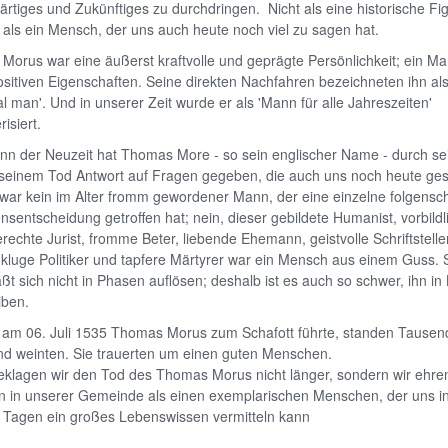
tiges und Zukünftiges zu durchdringen. Nicht als eine historische Fig
als ein Mensch, der uns auch heute noch viel zu sagen hat.
orus war eine äußerst kraftvolle und geprägte Persönlichkeit; ein Ma
ositiven Eigenschaften. Seine direkten Nachfahren bezeichneten ihn al
al man'. Und in unserer Zeit wurde er als 'Mann für alle Jahreszeiten'
isiert.
nn der Neuzeit hat Thomas More - so sein englischer Name - durch se
seinem Tod Antwort auf Fragen gegeben, die auch uns noch heute gest
 war kein im Alter fromm gewordener Mann, der eine einzelne folgens
sentscheidung getroffen hat; nein, dieser gebildete Humanist, vorbildl
erechte Jurist, fromme Beter, liebende Ehemann, geistvolle Schriftstelle
kluge Politiker und tapfere Märtyrer war ein Mensch aus einem Guss. 
ßt sich nicht in Phasen auflösen; deshalb ist es auch so schwer, ihn in
iben.
 am 06. Juli 1535 Thomas Morus zum Schafott führte, standen Tause
d weinten. Sie trauerten um einen guten Menschen.
eklagen wir den Tod des Thomas Morus nicht länger, sondern wir ehre
hn in unserer Gemeinde als einen exemplarischen Menschen, der uns i
 Tagen ein großes Lebenswissen vermitteln kann