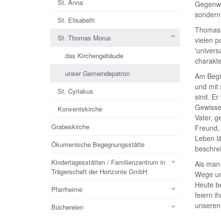
St. Anna
Gegenwär
sondern 
St. Elisabeth
Thomas M
St. Thomas Morus
vielen p
'univers
das Kirchengebäude
charakter
unser Gemeindepatron
Am Begi
und mit 
St. Cyriakus
sind. Er
Gewissen
Konventskirche
Vater, g
Grabeskirche
Freund, 
Leben lä
Ökumenische Begegnungsstätte
beschre
Kindertagesstätten / Familienzentrum in
Als man
Trägerschaft der Horizonte GmbH
Wege un
Heute b
Pfarrheime
feiern i
unseren
Büchereien