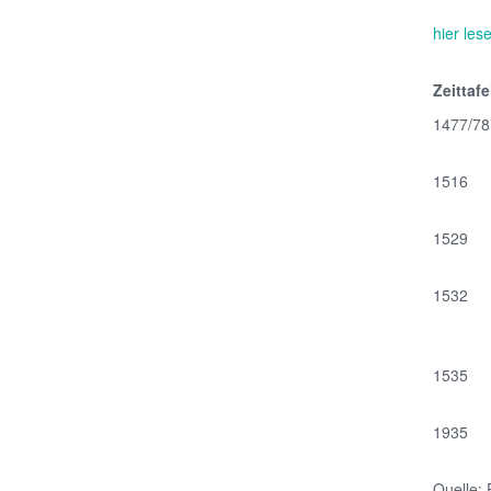
hier le
Zeittafe
1477/78
1516
1529
1532
1535
1935
Quelle: