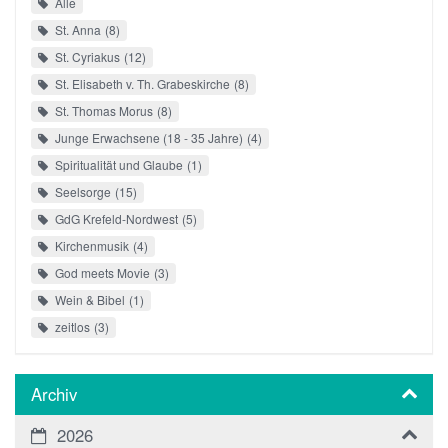
Alle
St. Anna
8
St. Cyriakus
12
St. Elisabeth v. Th. Grabeskirche
8
St. Thomas Morus
8
Junge Erwachsene (18 - 35 Jahre)
4
Spiritualität und Glaube
1
Seelsorge
15
GdG Krefeld-Nordwest
5
Kirchenmusik
4
God meets Movie
3
Wein & Bibel
1
zeitlos
3
Archiv
2026