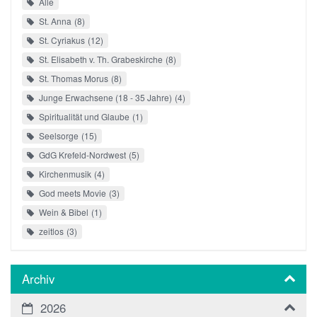
Alle
St. Anna
8
St. Cyriakus
12
St. Elisabeth v. Th. Grabeskirche
8
St. Thomas Morus
8
Junge Erwachsene (18 - 35 Jahre)
4
Spiritualität und Glaube
1
Seelsorge
15
GdG Krefeld-Nordwest
5
Kirchenmusik
4
God meets Movie
3
Wein & Bibel
1
zeitlos
3
Archiv
2026