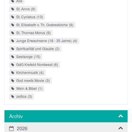
Alle
St. Anna
9
St. Cyriakus
13
St. Elisabeth v. Th. Grabeskirche
9
St. Thomas Morus
9
Junge Erwachsene (18 - 35 Jahre)
4
Spiritualität und Glaube
2
Seelsorge
15
GdG Krefeld-Nordwest
6
Kirchenmusik
4
God meets Movie
3
Wein & Bibel
1
zeitlos
3
Archiv
2026